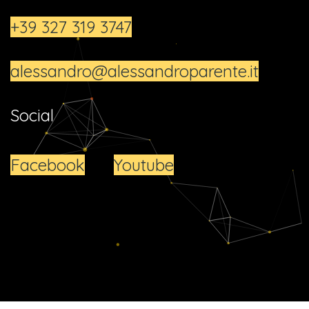
+39 327 319 3747
alessandro@alessandroparente.it
Social
Facebook
Youtube